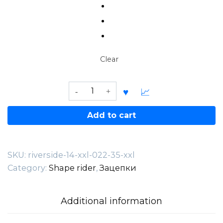
Clear
Riverside
14
XXL
Add to cart
—
022.35.XXL
quantity
SKU:
riverside-14-xxl-022-35-xxl
Category:
Shape rider
,
Зацепки
Additional information