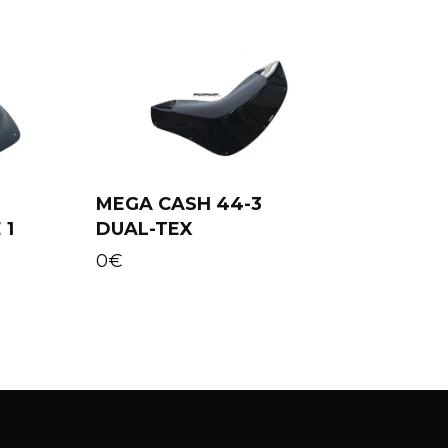
MEGA CASH 44-3
 1
DUAL-TEX
Add to cart
0
€