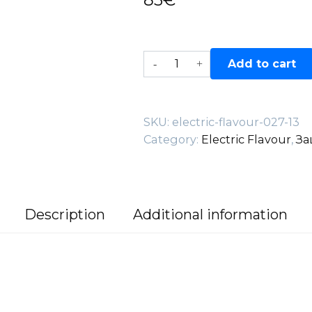
Electric
Add to cart
Flavour
027.13
quantity
SKU:
electric-flavour-027-13
Category:
Electric Flavour
,
За
Description
Additional information