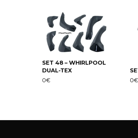
SET 48 – WHIRLPOOL
DUAL-TEX
SE
Add to cart
0
€
0