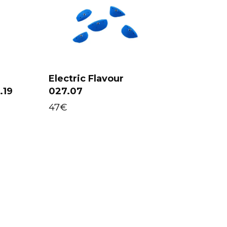
Electric Flavour
.19
027.07
Add to cart
47
€