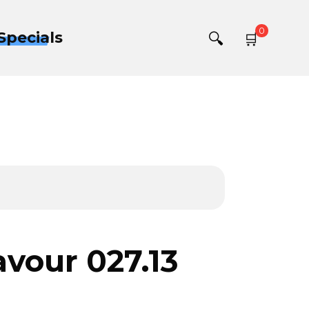
0
Specials
avour 027.13