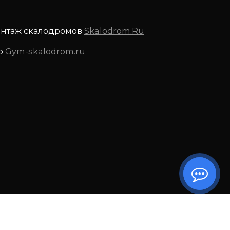
онтаж скалодромов
Skalodrom.Ru
р
Gym-skalodrom.ru