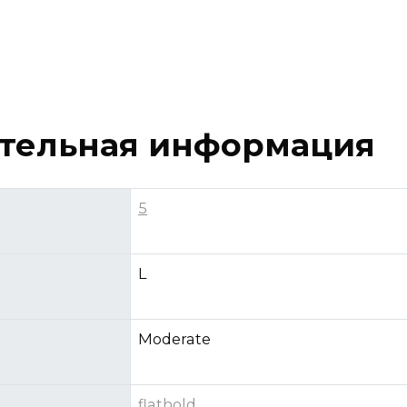
тельная информация
5
L
Moderate
flathold