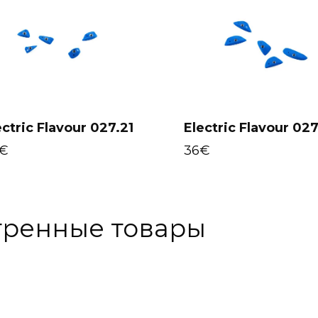
ectric Flavour 027.21
Electric Flavour 027
Add to cart
Add to cart
€
36
€
тренные товары