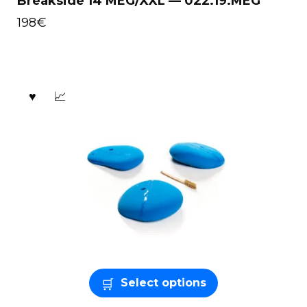
Breakside 14 MEG/XXL — 022.19.MEG
198
€
Select options