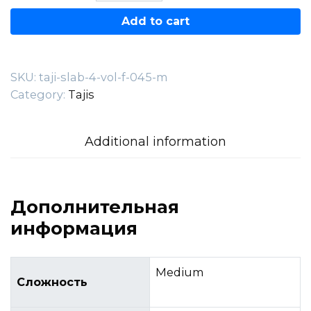
4
Add to cart
—
VOL.F.045-
M
SKU:
taji-slab-4-vol-f-045-m
quantity
Category:
Tajis
Additional information
Дополнительная
информация
Medium
Сложность