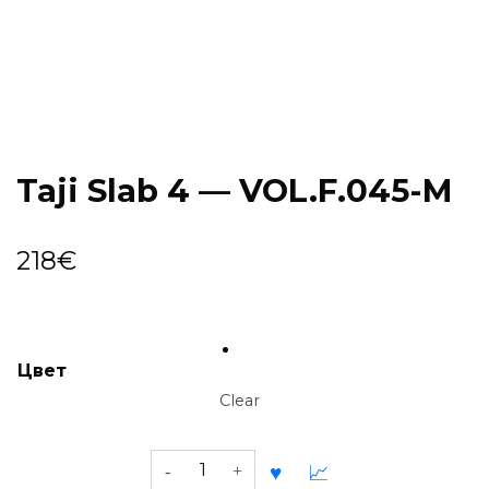
Taji Slab 4 — VOL.F.045-M
218
€
Цвет
Clear
Taji
Slab