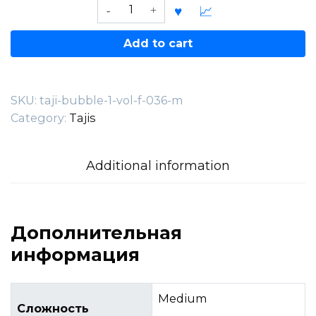
Taji
bubble
1
Add to cart
—
VOL.F.036-
M
SKU:
taji-bubble-1-vol-f-036-m
quantity
Category:
Tajis
Additional information
Дополнительная
информация
Medium
Сложность