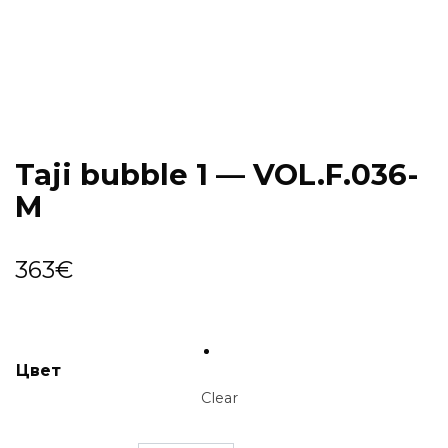
Taji bubble 1 — VOL.F.036-
M
363
€
Цвет
Clear