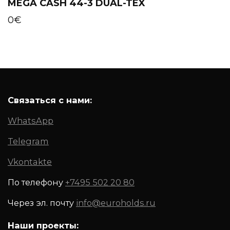
MEGA CASH 44-3 DUAL-TEX
0
€
Связаться с нами:
WhatsApp
Telegram
Vkontakte
По телефону
+7495 502 20 80
Через эл. почту
info@euroholds.ru
Наши проекты: