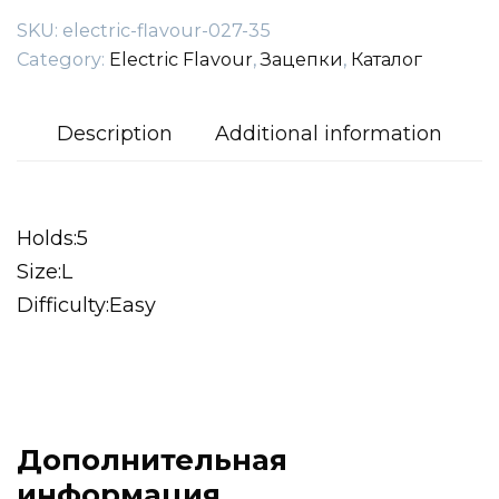
SKU:
electric-flavour-027-35
Category:
Electric Flavour
,
Зацепки
,
Каталог
Description
Additional information
Holds:5
Size:L
Difficulty:Easy
Дополнительная
информация