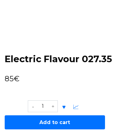
Electric Flavour 027.35
85
€
Electric
Flavour
027.35
Add to cart
quantity