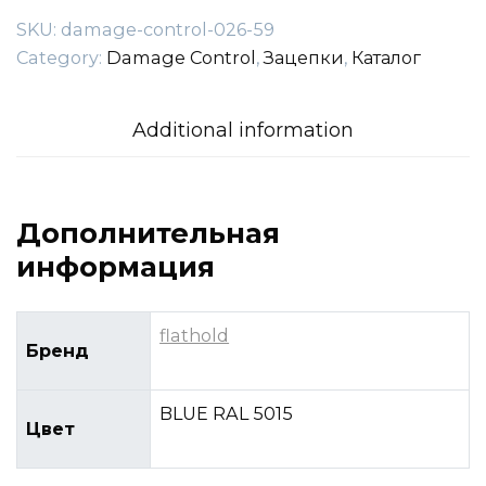
SKU:
damage-control-026-59
Category:
Damage Control
,
Зацепки
,
Каталог
Additional information
Дополнительная
информация
flathold
Бренд
BLUE RAL 5015
Цвет