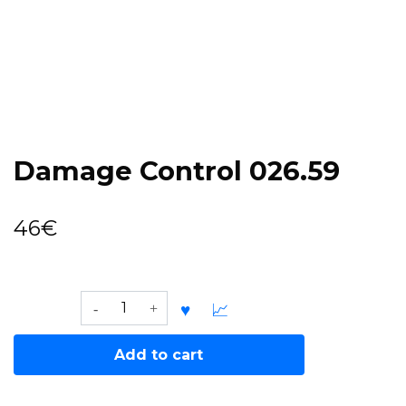
Damage Control 026.59
46
€
Damage
Control
026.59
Add to cart
quantity