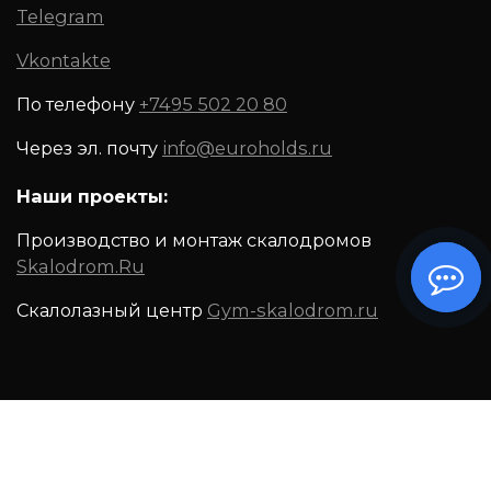
Telegram
Vkontakte
По телефону
+7495 502 20 80
Через эл. почту
info@euroholds.ru
Наши проекты:
Производство и монтаж скалодромов
Skalodrom.Ru
Скалолазный центр
Gym-skalodrom.ru