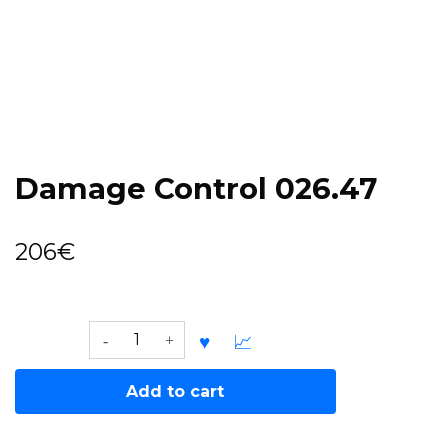
Damage Control 026.47
206
€
Damage
Control
026.47
Add to cart
quantity