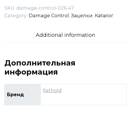
SKU:
damage-control-026-47
Category:
Damage Control
,
Зацепки
,
Каталог
Additional information
Дополнительная
информация
flathold
Бренд