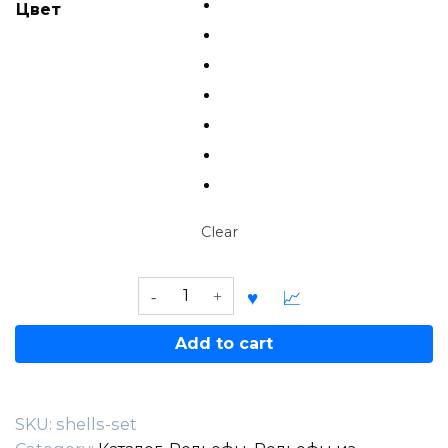
Цвет
Clear
Shells
Set
quantity
Add to cart
SKU:
shells-set