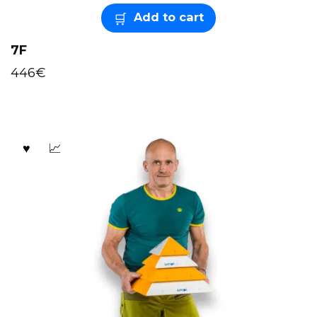
Add to cart
7F
446
€