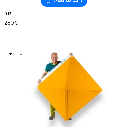
Add to cart
7P
280
€