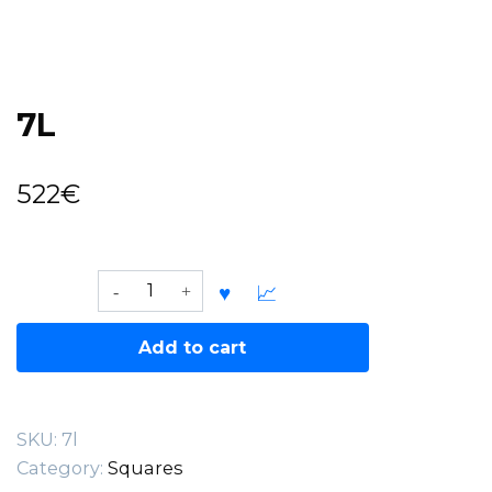
7L
522
€
7L
quantity
Add to cart
SKU:
7l
Category:
Squares