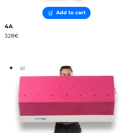
Add to cart
4A
328
€