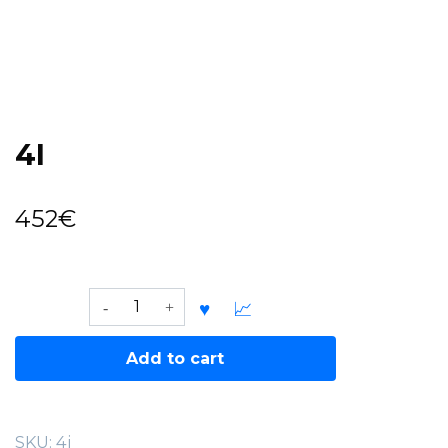
4I
452
€
4I
quantity
Add to cart
SKU:
4i