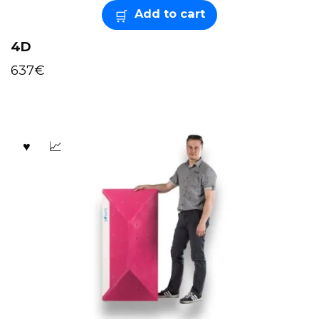
Add to cart
4D
637
€