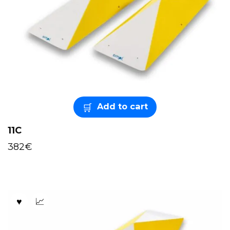
Add to cart
11C
382
€