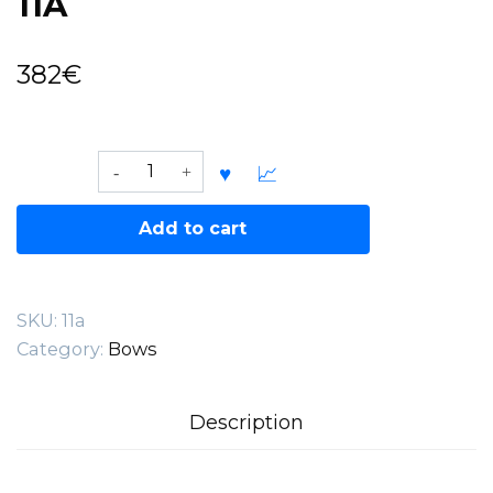
11A
382
€
11A
quantity
Add to cart
SKU:
11a
Category:
Bows
Description