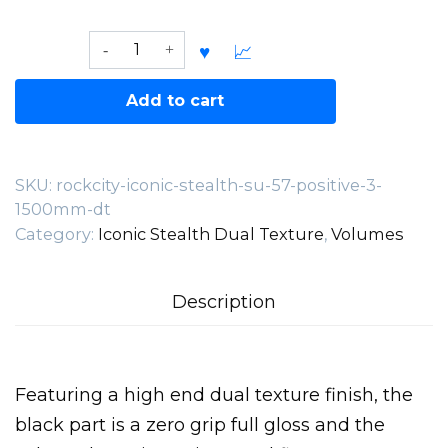
Rockcity
Iconic
Stealth
Add to cart
SU-
57
Positive
SKU:
rockcity-iconic-stealth-su-57-positive-3-
3
1500mm-dt
1500mm
DT
Category:
Iconic Stealth Dual Texture
,
Volumes
quantity
Description
Featuring a high end dual texture finish, the
black part is a zero grip full gloss and the