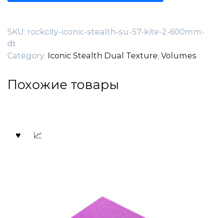
57
Kite
SKU:
rockcity-iconic-stealth-su-57-kite-2-600mm-
2
dt
600mm
DT
Category:
Iconic Stealth Dual Texture
,
Volumes
quantity
Похожие товары