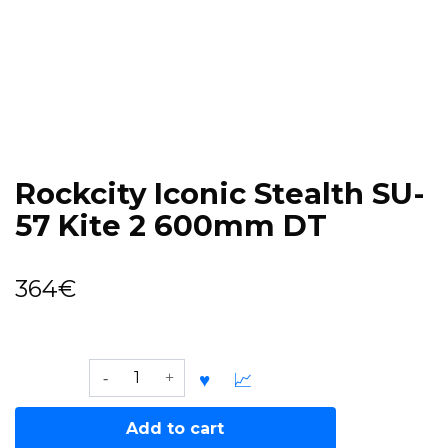
Rockcity Iconic Stealth SU-
57 Kite 2 600mm DT
364
€
Rockcity
Iconic
Stealth
Add to cart
SU-