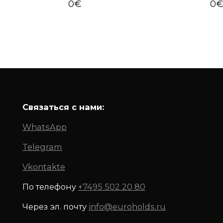
0
€
0
Связаться с нами:
WhatsApp
Telegram
Vkontakte
По телефону
+7495 502 20 80
Через эл. почту
info@euroholds.ru