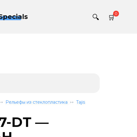
0
Specials
Рельефы из стеклопластика
Tajis
 7-DT —
-H