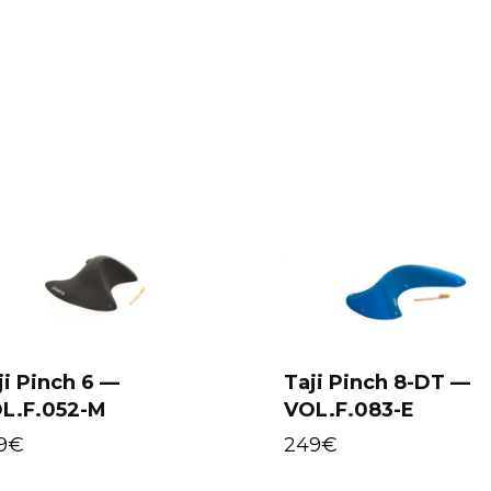
ji Pinch 6 —
Taji Pinch 8-DT —
L.F.052-M
VOL.F.083-E
Select options
Select options
9
€
249
€