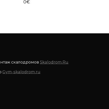
0
€
онтаж скалодромов
Skalodrom.Ru
р
Gym-skalodrom.ru