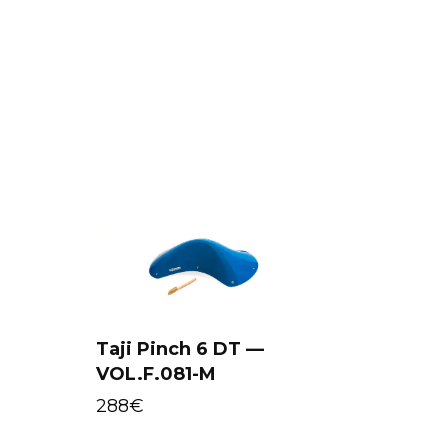
Taji Pinch 6 DT —
VOL.F.081-M
Select options
288
€