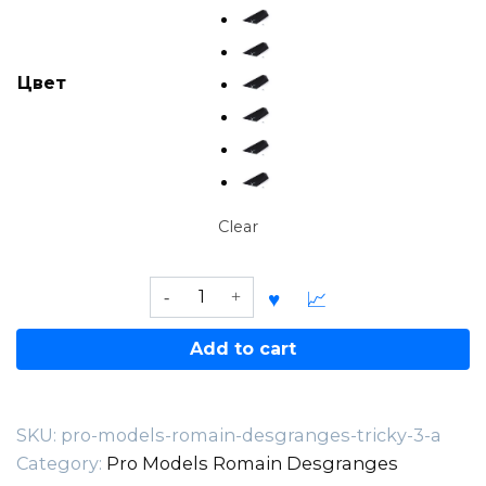
Цвет
Clear
Pro
Models
Romain
Add to cart
Desgranges
Tricky
3
SKU:
pro-models-romain-desgranges-tricky-3-a
A
Category:
Pro Models Romain Desgranges
quantity