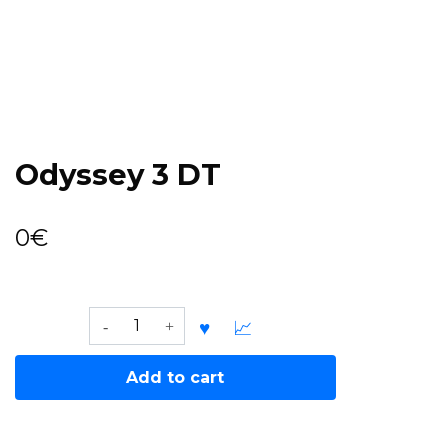
Odyssey 3 DT
0
€
Odyssey
3
DT
Add to cart
quantity