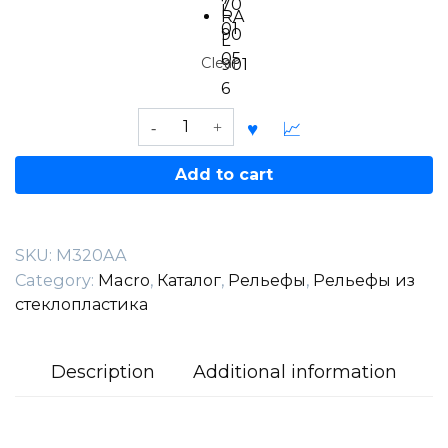
70
L
RA
01
90
L
05
Clear
901
6
Moons
Set
DT
Add to cart
quantity
SKU:
M320AA
Category:
Macro
,
Каталог
,
Рельефы
,
Рельефы из
стеклопластика
Description
Additional information