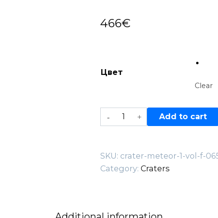
466
€
Цвет
Clear
Crater
Add to cart
Meteor
1
—
SKU:
crater-meteor-1-vol-f-0
VOL.F.065-
Category:
Craters
M
quantity
Additional information