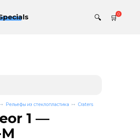
0
Specials
Рельефы из стеклопластика
Craters
eor 1 —
-M