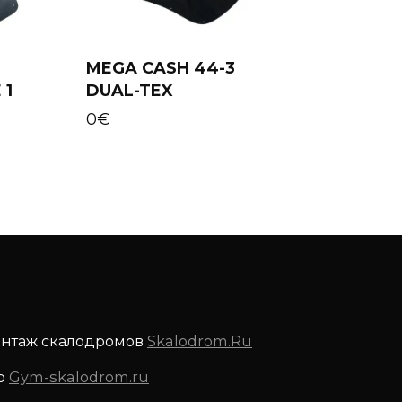
MEGA CASH 44-3
 1
DUAL-TEX
Add to cart
0
€
онтаж скалодромов
Skalodrom.Ru
р
Gym-skalodrom.ru