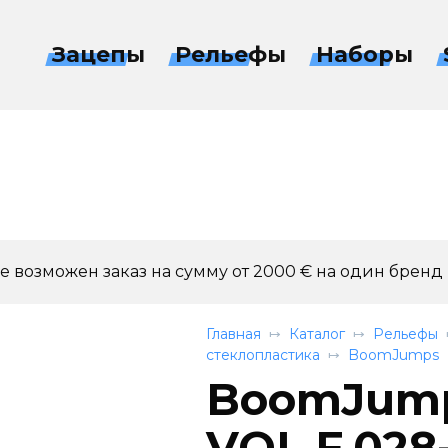
Зацепы
Рельефы
Наборы
 возможен заказ на сумму от 2000 € на один бренд
Главная
Каталог
Рельефы
стеклопластика
BoomJumps
BoomJump
VOL.F.028