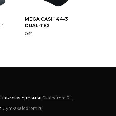
MEGA CASH 44-3
 1
DUAL-TEX
Add to cart
0
€
онтаж скалодромов
Skalodrom.Ru
р
Gym-skalodrom.ru