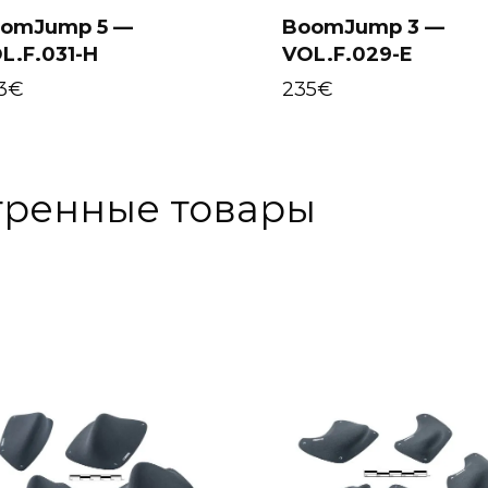
omJump 5 —
BoomJump 3 —
L.F.031-H
VOL.F.029-E
Select options
Select options
3
€
235
€
тренные товары