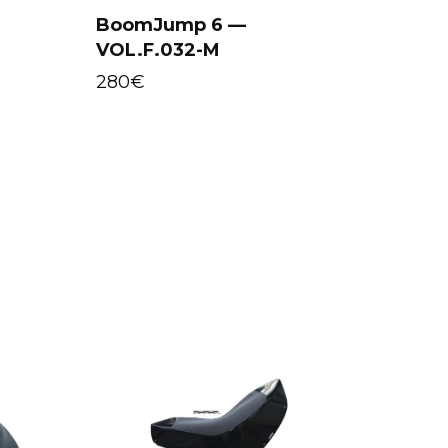
BoomJump 6 —
VOL.F.032-M
Select options
280
€