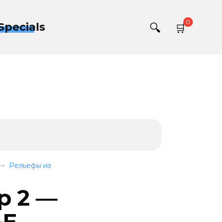
0
Specials
Рельефы из
 2 —
-E