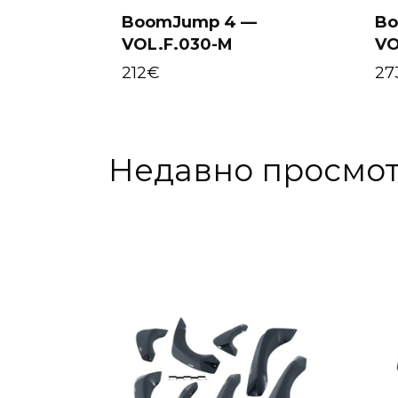
BoomJump 4 —
Bo
VOL.F.030-M
VO
Select options
212
€
27
Недавно просмо