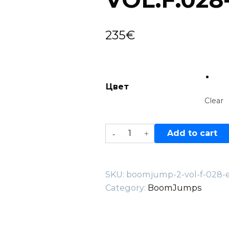
235
€
Цвет
Clear
BoomJump
Add to cart
2
—
VOL.F.028-
SKU:
boomjump-2-vol-f-028-
E
Category:
BoomJumps
quantity