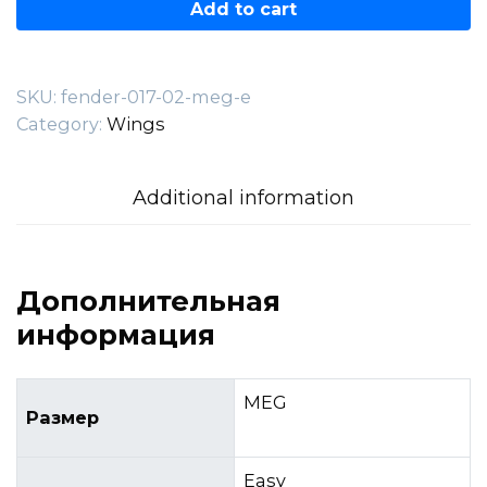
017.02.MEG-
Add to cart
E
quantity
SKU:
fender-017-02-meg-e
Category:
Wings
Additional information
Дополнительная
информация
MEG
Размер
Easy