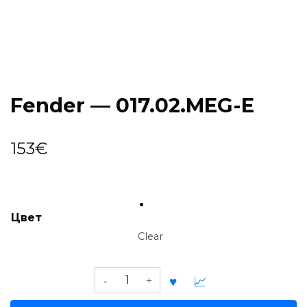
Fender — 017.02.MEG-E
153
€
Цвет
Clear
Fender
—