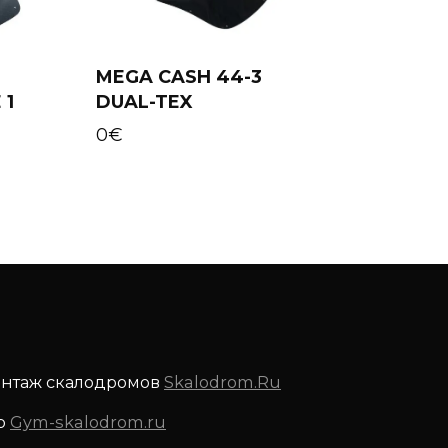
MEGA CASH 44-3
 1
DUAL-TEX
Add to cart
0
€
онтаж скалодромов
Skalodrom.Ru
р
Gym-skalodrom.ru