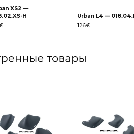
ban XS2 —
8.02.XS-H
Urban L4 — 018.04.
Select options
Select options
€
126
€
тренные товары