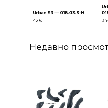
Ur
Urban S3 — 018.03.S-H
01
Select options
42
€
34
Недавно просмо