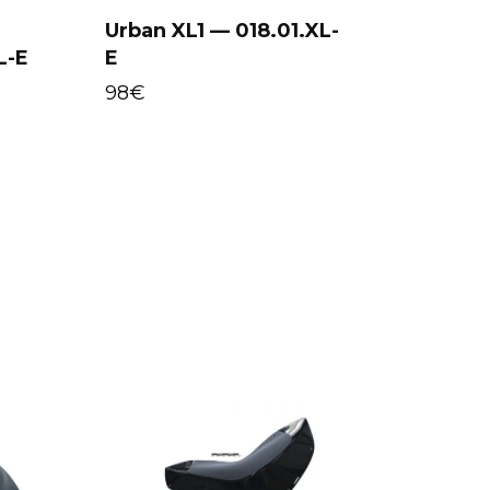
Urban XL1 — 018.01.XL-
L-E
E
Select options
98
€