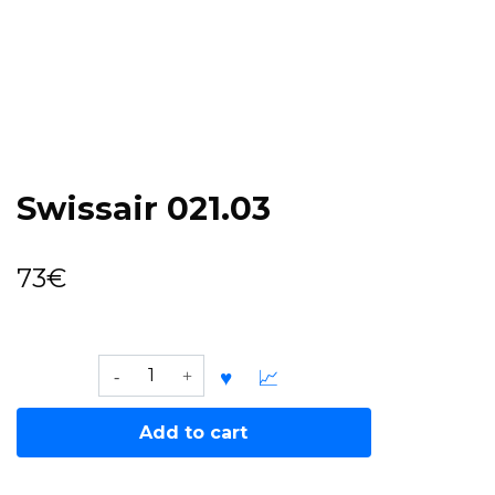
Swissair 021.03
73
€
Swissair
021.03
quantity
Add to cart