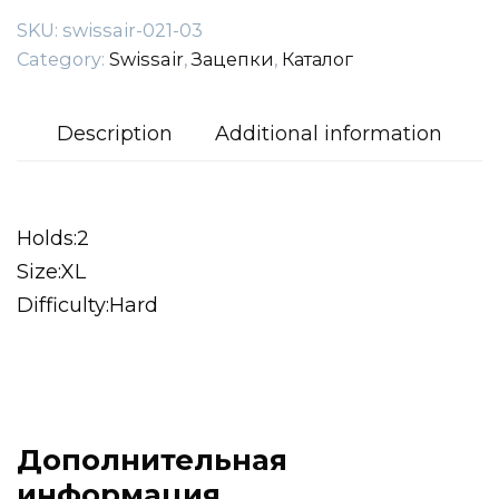
SKU:
swissair-021-03
Category:
Swissair
,
Зацепки
,
Каталог
Description
Additional information
Holds:2
Size:XL
Difficulty:Hard
Дополнительная
информация