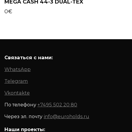
MEGA CASH 44-3 DUAL-TEX
0
€
Связаться с нами:
WhatsApp
Telegram
Vkontakte
По телефону
+7495 502 20 80
Через эл. почту
info@euroholds.ru
Наши проекты: