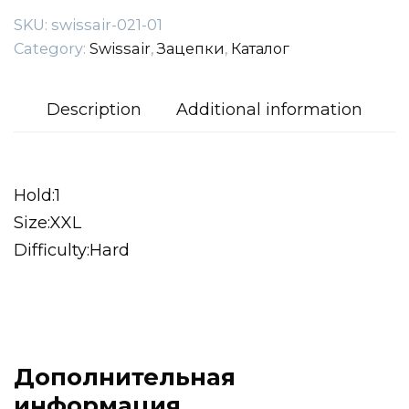
SKU:
swissair-021-01
Category:
Swissair
,
Зацепки
,
Каталог
Description
Additional information
Hold:1
Size:XXL
Difficulty:Hard
Дополнительная
информация