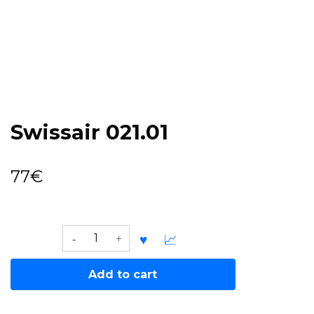
Swissair 021.01
77
€
Swissair
021.01
quantity
Add to cart