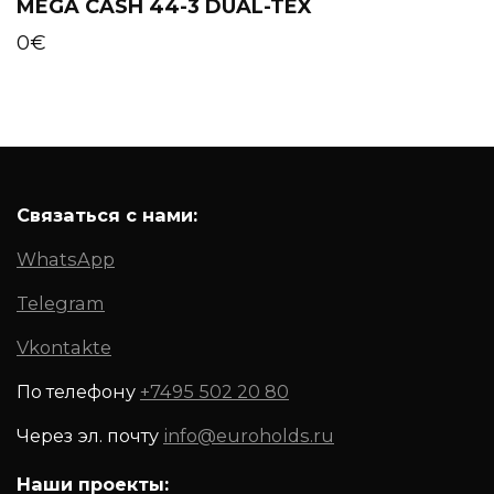
MEGA CASH 44-3 DUAL-TEX
0
€
Связаться с нами:
WhatsApp
Telegram
Vkontakte
По телефону
+7495 502 20 80
Через эл. почту
info@euroholds.ru
Наши проекты: