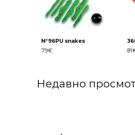
N°96PU snakes
36
Select options
79
€
81
Недавно просмо