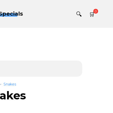
0
Specials
Snakes
akes