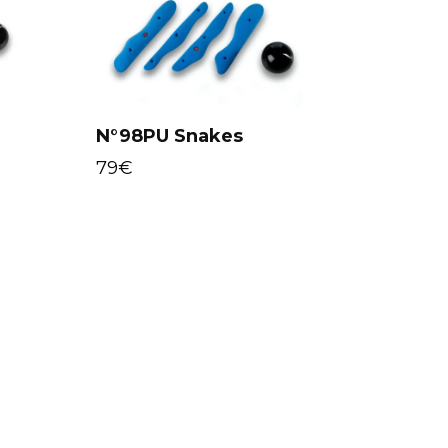
N°98PU Snakes
Select options
79
€