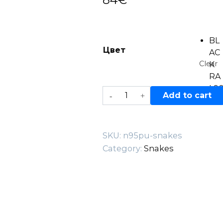
BL
Цвет
AC
Clear
K
RA
L9
N°95PU
Add to cart
05
snakes
quantity
SKU:
n95pu-snakes
Category:
Snakes