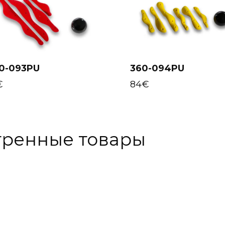
0-093PU
360-094PU
Select options
Select options
€
84
€
тренные товары