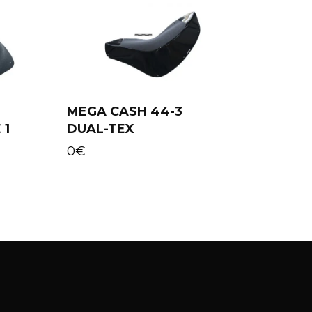
MEGA CASH 44-3
 1
DUAL-TEX
Add to cart
0
€