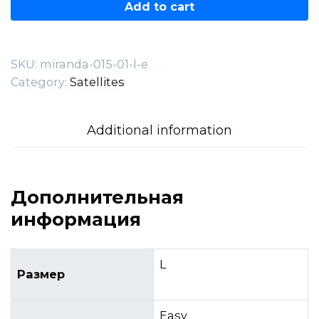
015.01.L-
Add to cart
E
quantity
SKU:
miranda-015-01-l-e
Category:
Satellites
Additional information
Дополнительная
информация
L
Размер
Easy