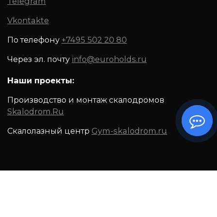
Telegram
Vkontakte
По телефону
+7495 502 20 80
Через эл. почту
info@euroholds.ru
Наши проекты:
Производство и монтаж скалодромов
Skalodrom.Ru
Скалолазный центр
Gym-skalodrom.ru