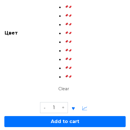
Цвет
Clear
Riverbed
XXL
1
Add to cart
(PU)