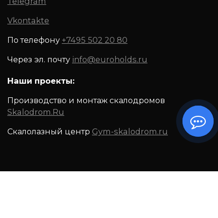
Telegram
Vkontakte
По телефону
+7495 502 20 80
Через эл. почту
info@euroholds.ru
Наши проекты:
Производство и монтаж скалодромов
Skalodrom.Ru
Скалолазный центр
Gym-skalodrom.ru