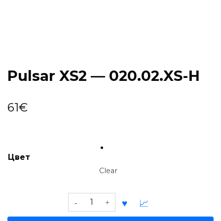
Pulsar XS2 — 020.02.XS-H
61
€
Цвет
Clear
Pulsar
XS2