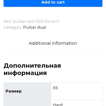
—
Add to cart
020.02.XS-
H
quantity
SKU:
pulsar-xs2-020-02-xs-h
Category:
Pulsar dual
Additional information
Дополнительная
информация
XS
Размер
Hard