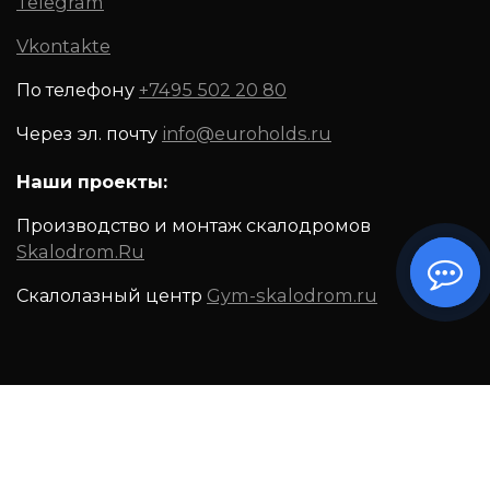
Telegram
Vkontakte
По телефону
+7495 502 20 80
Через эл. почту
info@euroholds.ru
Наши проекты:
Производство и монтаж скалодромов
Skalodrom.Ru
Скалолазный центр
Gym-skalodrom.ru