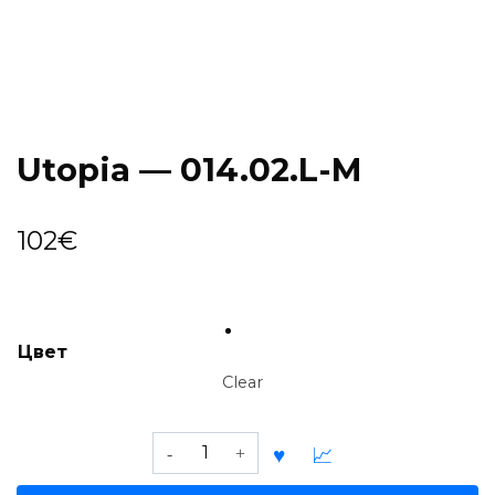
Utopia — 014.02.L-M
102
€
Цвет
Clear
Utopia
—