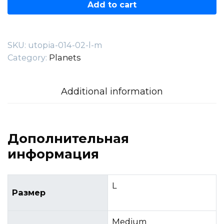
014.02.L-
Add to cart
M
quantity
SKU:
utopia-014-02-l-m
Category:
Planets
Additional information
Дополнительная
информация
L
Размер
Medium