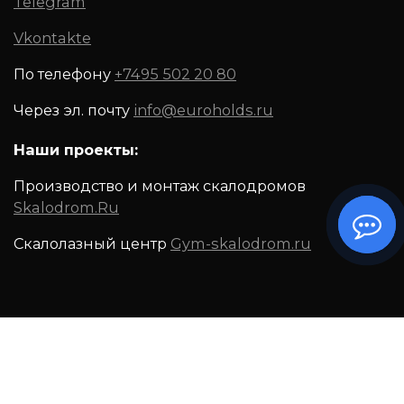
Telegram
Vkontakte
По телефону
+7495 502 20 80
Через эл. почту
info@euroholds.ru
Наши проекты:
Производство и монтаж скалодромов
Skalodrom.Ru
Скалолазный центр
Gym-skalodrom.ru