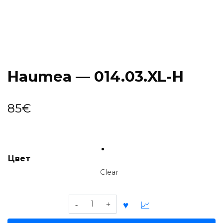
Haumea — 014.03.XL-H
85
€
Цвет
Clear
Haumea
—