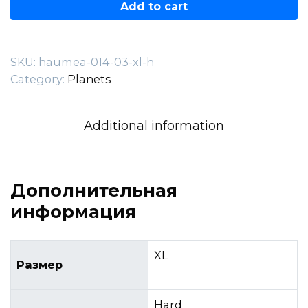
014.03.XL-
Add to cart
H
quantity
SKU:
haumea-014-03-xl-h
Category:
Planets
Additional information
Дополнительная
информация
XL
Размер
Hard