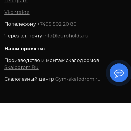
Telegram
Vkontakte
По телефону
+7495 502 20 80
Через эл. почту
info@euroholds.ru
Наши проекты:
Производство и монтаж скалодромов
Skalodrom.Ru
Скалолазный центр
Gym-skalodrom.ru