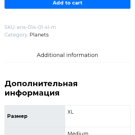
014.01.XL-
Add to cart
M
quantity
SKU:
eris-014-01-xl-m
Category:
Planets
Additional information
Дополнительная
информация
XL
Размер
Medium