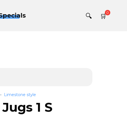
0
Specials
Limestone style
Jugs 1 S