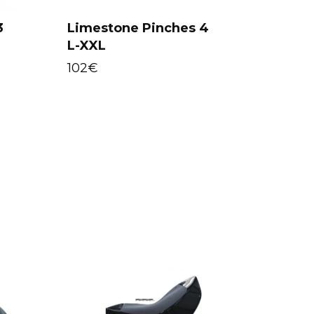
3
Limestone Pinches 4
L-XXL
Add to cart
102
€