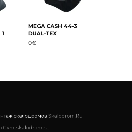
MEGA CASH 44-3
 1
DUAL-TEX
Add to cart
0
€
онтаж скалодромов
Skalodrom.Ru
р
Gym-skalodrom.ru