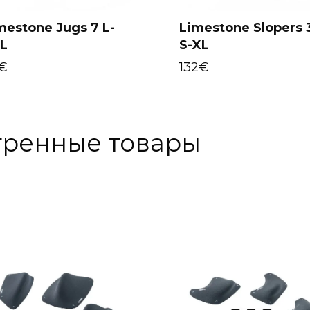
mestone Jugs 7 L-
Limestone Slopers 
L
S-XL
Add to cart
Add to cart
€
132
€
тренные товары