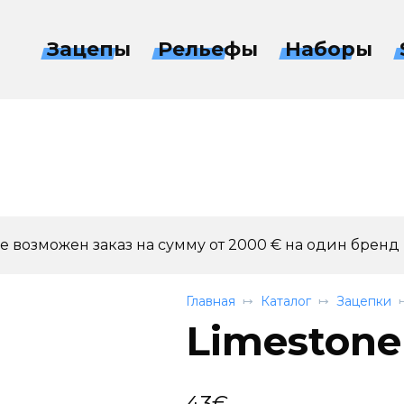
Зацепы
Рельефы
Наборы
 возможен заказ на сумму от 2000 € на один бренд
Главная
Каталог
Зацепки
Limestone 
43
€