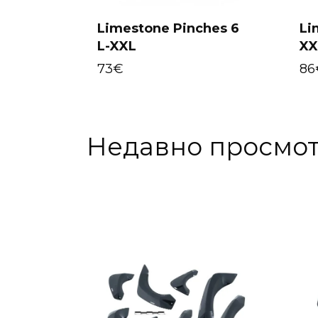
Limestone Pinches 6
Li
L-XXL
XX
Add to cart
73
€
86
Недавно просмо