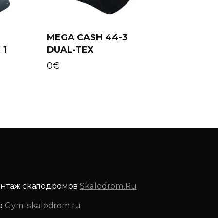
MEGA CASH 44-3
 1
DUAL-TEX
Add to cart
0
€
онтаж скалодромов
Skalodrom.Ru
р
Gym-skalodrom.ru