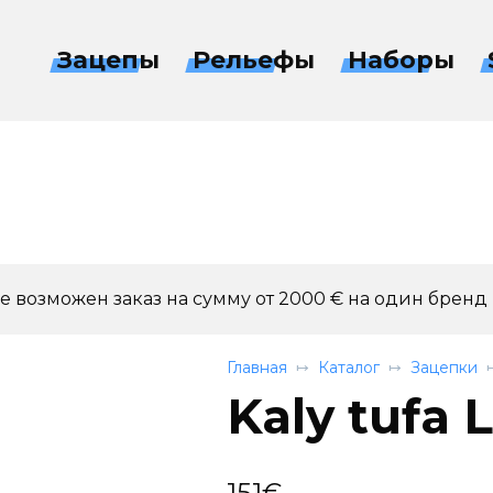
Зацепы
Рельефы
Наборы
 возможен заказ на сумму от 2000 € на один бренд
Главная
Каталог
Зацепки
Kaly tufa 
151
€