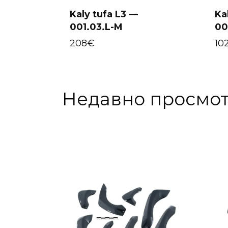
Kaly tufa L3 —
Ka
001.03.L-M
00
Select options
208
€
10
Недавно просмо