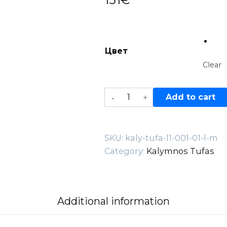
Цвет
Clear
Kaly
Add to cart
tufa
L1
—
SKU:
kaly-tufa-l1-001-01-l-m
001.01.L-
Category:
Kalymnos Tufas
M
quantity
Additional information