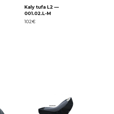
Kaly tufa L2 —
001.02.L-M
Select options
102
€