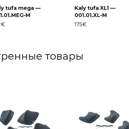
ly tufa mega —
Kaly tufa XL1 —
1.01.MEG-M
001.01.XL-M
Select options
Select options
2
€
175
€
тренные товары