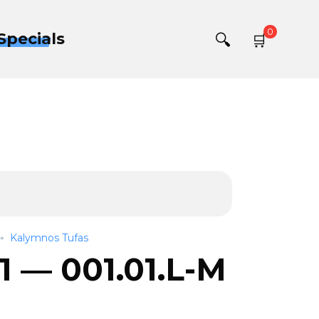
0
Specials
Kalymnos Tufas
L1 — 001.01.L-M