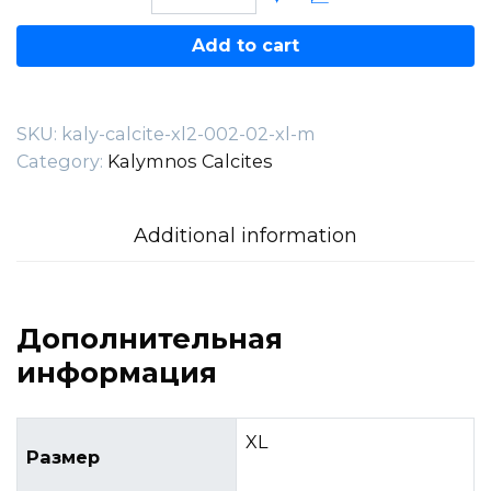
calcite
XL2
Add to cart
—
002.02.XL-
M
SKU:
kaly-calcite-xl2-002-02-xl-m
quantity
Category:
Kalymnos Calcites
Additional information
Дополнительная
информация
XL
Размер