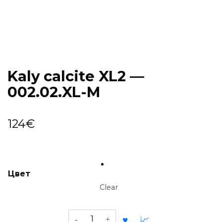
Kaly calcite XL2 —
002.02.XL-M
124
€
Цвет
Clear
Kaly