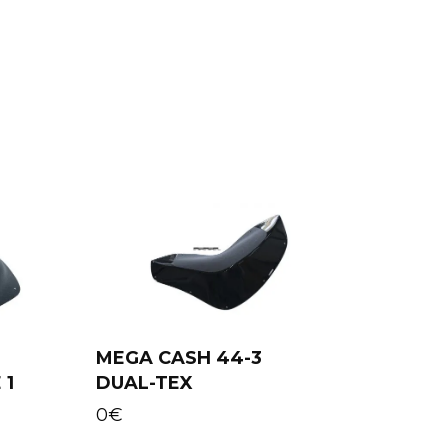
MEGA CASH 44-3
 1
DUAL-TEX
Add to cart
0
€