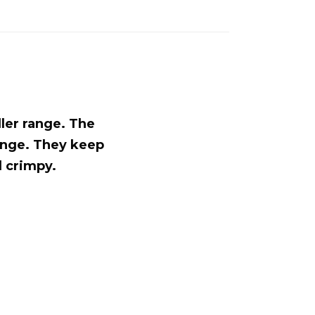
ller range. The
range. They keep
d crimpy.