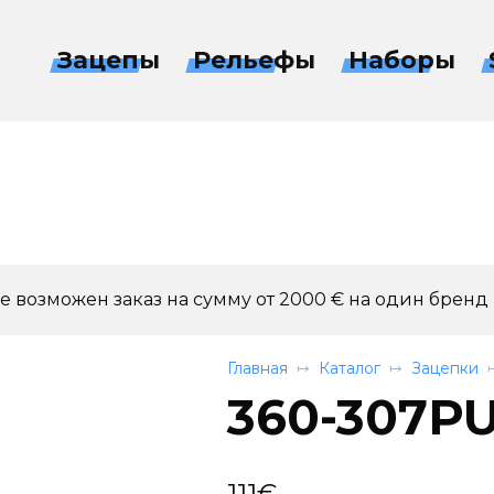
Зацепы
Рельефы
Наборы
 возможен заказ на сумму от 2000 € на один бренд
Главная
Каталог
Зацепки
360-307P
111
€