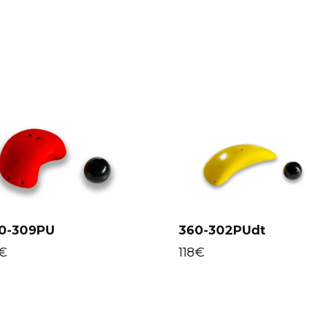
0-309PU
360-302PUdt
Select options
Select options
€
118
€