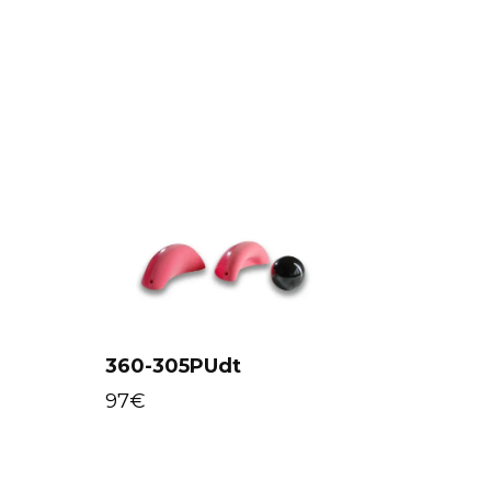
360-305PUdt
Select options
97
€