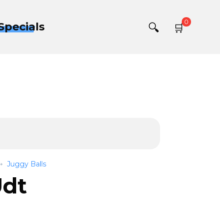
0
Specials
Juggy Balls
Udt