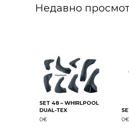
Недавно просмо
SET 48 – WHIRLPOOL
DUAL-TEX
SE
Add to cart
0
€
0