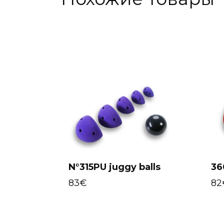
N°315PU juggy balls
36
Select options
83
€
82