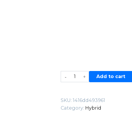
Lotus
Add to cart
quantity
SKU:
1416dd493961
Category:
Hybrid