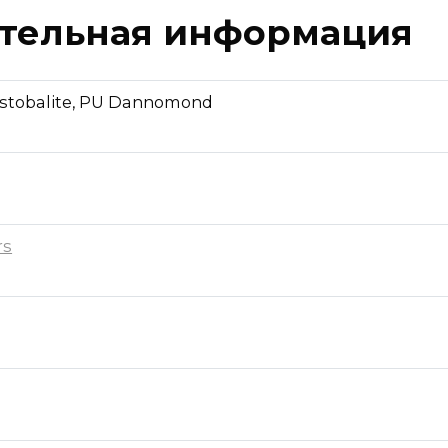
тельная информация
istobalite, PU Dannomond
rs