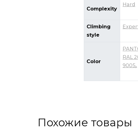
Hard
Complexity
Climbing
Exper
style
PANT
RAL 2
Color
9005
,
Похожие товары