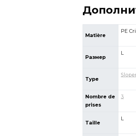
Дополни
PE Cr
Matière
L
Размер
Slope
Type
Nombre de
3
prises
L
Taille