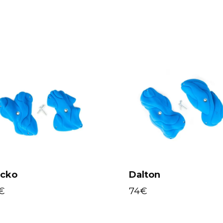
cko
Dalton
€
74
€
Select options
Select options