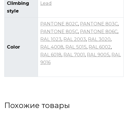
Climbing
Lead
style
PANTONE 802C
,
PANTONE 803C
,
PANTONE 805C
,
PANTONE 806C
,
RAL 1023
,
RAL 2003
,
RAL 3020
,
Color
RAL 4008
,
RAL 5015
,
RAL 6002
,
RAL 6018
,
RAL 7001
,
RAL 9005
,
RAL
9016
Похожие товары