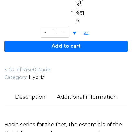
01
90
L
05
Clear
901
6
Aku
quantity
Add to cart
SKU:
bfca5e014ade
Category:
Hybrid
Description
Additional information
Basic series for the feet, the essentials of the