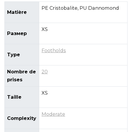
PE Cristobalite, PU Dannomond
Matière
XS
Размер
Footholds
Type
Nombre de
20
prises
XS
Taille
Moderate
Complexity