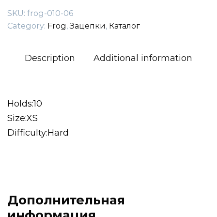
SKU:
frog-010-06
Category:
Frog
,
Зацепки
,
Каталог
Description
Additional information
Holds:10
Size:XS
Difficulty:Hard
Дополнительная
информация