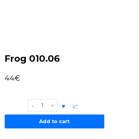
Frog 010.06
44
€
Frog
010.06
quantity
Add to cart