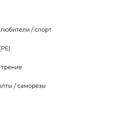
 любители / спорт
(PE)
трение
лты / саморезы