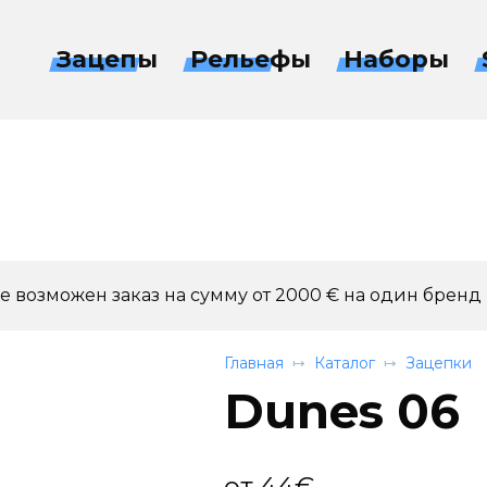
Зацепы
Рельефы
Наборы
 возможен заказ на сумму от 2000 € на один бренд
Главная
Каталог
Зацепки
Dunes 06
от
44
€