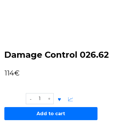
Damage Control 026.62
114
€
Damage
Control
026.62
Add to cart
quantity