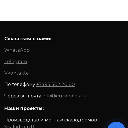
Связаться с нами:
WhatsApp
Telegram
Vkontakte
По телефону
+7495 502 20 80
Через эл. почту
info@euroholds.ru
Наши проекты:
Производство и монтаж скалодромов
Skalodrom.Ru