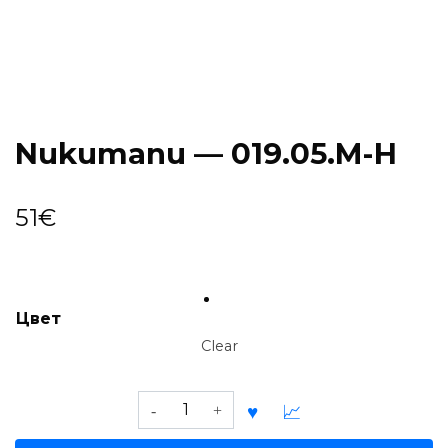
Nukumanu — 019.05.M-H
51
€
Цвет
Clear
Nukumanu
—