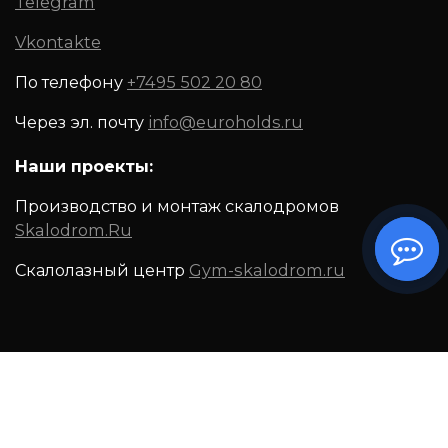
Telegram
Vkontakte
По телефону
+7495 502 20 80
Через эл. почту
info@euroholds.ru
Наши проекты:
Производство и монтаж скалодромов
Skalodrom.Ru
Скалолазный центр
Gym-skalodrom.ru