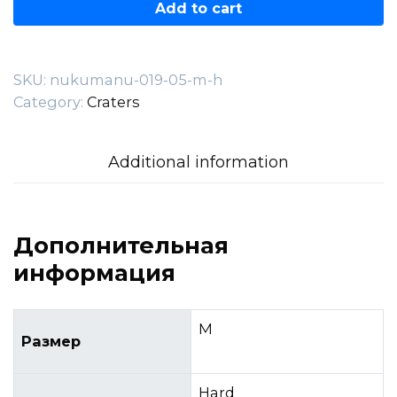
019.05.M-
Add to cart
H
quantity
SKU:
nukumanu-019-05-m-h
Category:
Craters
Additional information
Дополнительная
информация
M
Размер
Hard