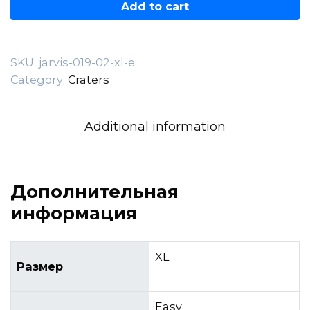
019.02.XL-
Add to cart
E
quantity
SKU:
jarvis-019-02-xl-e
Category:
Craters
Additional information
Дополнительная
информация
XL
Размер
Easy