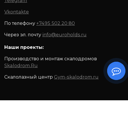
Telegram
Vkontakte
По телефону
+7495 502 20 80
Через эл. почту
info@euroholds.ru
Наши проекты:
Производство и монтаж скалодромов
Skalodrom.Ru
Скалолазный центр
Gym-skalodrom.ru