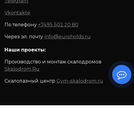
Telegram
Vkontakte
По телефону
+7495 502 20 80
Через эл. почту
info@euroholds.ru
Наши проекты:
Производство и монтаж скалодромов
Skalodrom.Ru
Скалолазный центр
Gym-skalodrom.ru