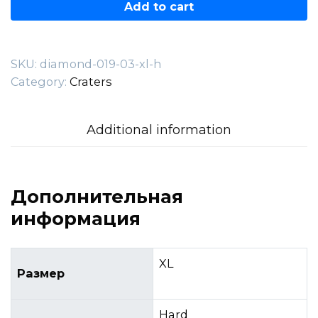
019.03.XL-
Add to cart
H
quantity
SKU:
diamond-019-03-xl-h
Category:
Craters
Additional information
Дополнительная
информация
XL
Размер
Hard