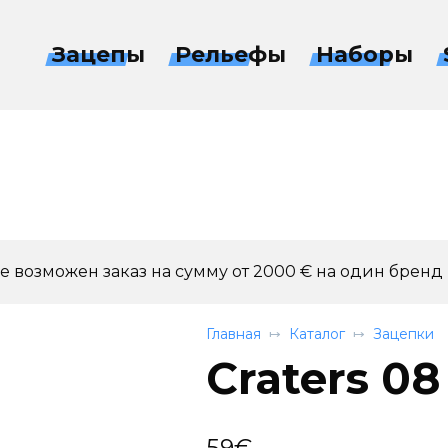
Зацепы
Рельефы
Наборы
 возможен заказ на сумму от 2000 € на один бренд
Главная
Каталог
Зацепки
Craters 08
59
€