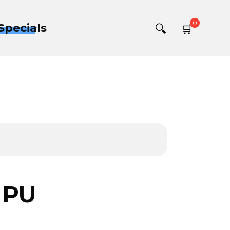
0
Specials
 PU