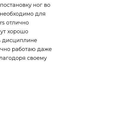
постановку ног во
 необходимо для
rs отлично
дут хорошо
 в дисциплине
ично работаю даже
Благодоря своему