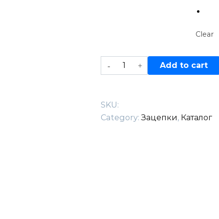
Clear
Craters
Add to cart
08
PU
quantity
SKU:
Category:
Зацепки
,
Каталог