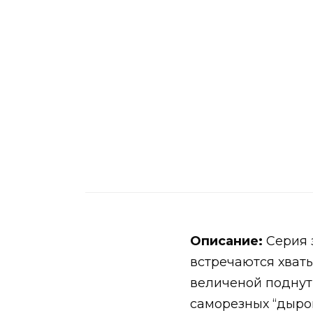
Описание:
Серия з
встречаются хваты
величеной поднут
саморезных “дыро