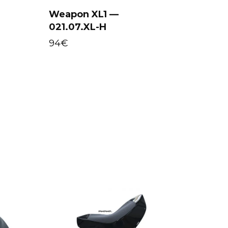
Weapon XL1 —
021.07.XL-H
Select options
94
€