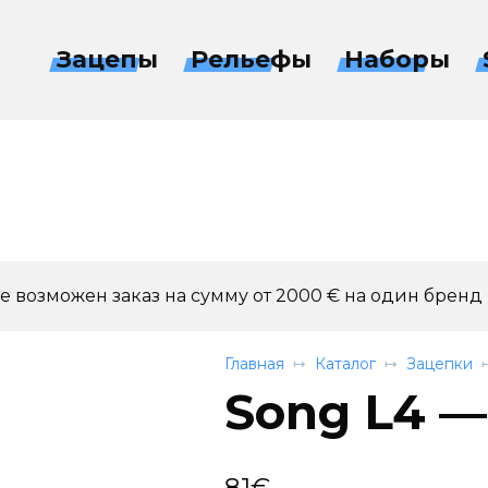
Зацепы
Рельефы
Наборы
 возможен заказ на сумму от 2000 € на один бренд
Главная
Каталог
Зацепки
Song L4 — 
81
€