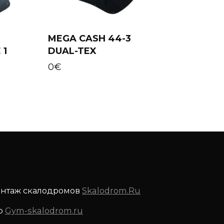
MEGA CASH 44-3
 1
DUAL-TEX
Add to cart
0
€
онтаж скалодромов
Skalodrom.Ru
р
Gym-skalodrom.ru