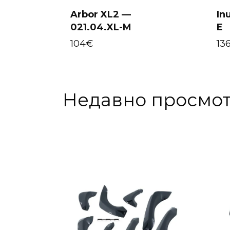
Arbor XL2 —
In
021.04.XL-M
E
Select options
104
€
13
Недавно просмо