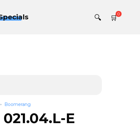
0
Specials
Boomerang
021.04.L-E