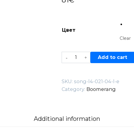
Цвет
Clear
Song
Add to cart
L4
—
021.04.L-
SKU:
song-l4-021-04-l-e
E
Category:
Boomerang
quantity
Additional information