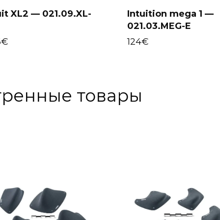
uit XL2 — 021.09.XL-
Intuition mega 1 —
021.03.MEG-E
Select options
Select options
6
€
124
€
тренные товары