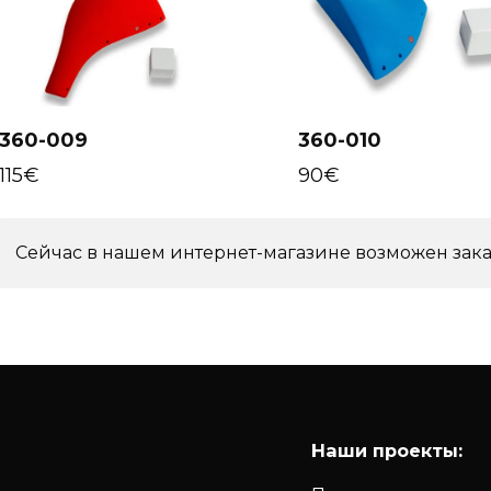
360-009
360-010
Select
Select
options
options
115
€
90
€
Сейчас в нашем интернет-магазине возможен зака
Наши проекты: