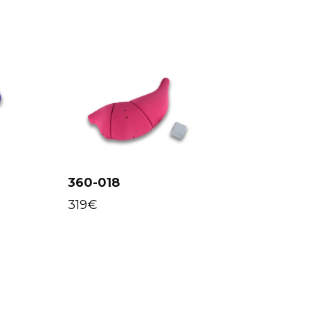
360-018
Select
options
319
€