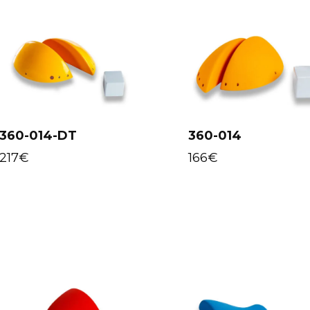
360-014-DT
360-014
Select
Select
options
options
217
€
166
€