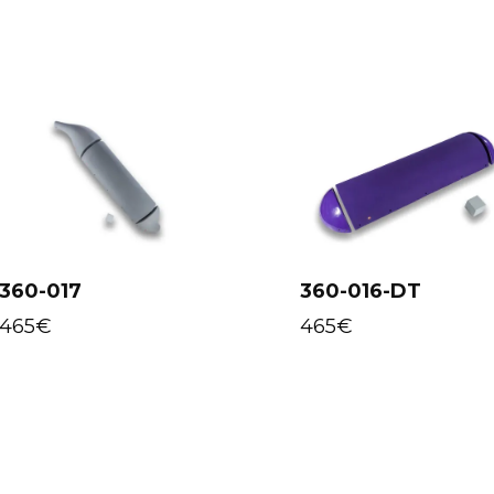
360-017
360-016-DT
Select
Select
options
options
465
€
465
€