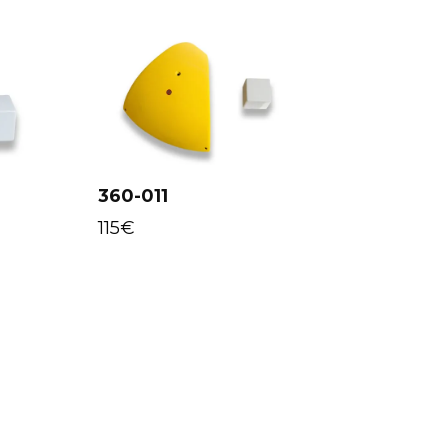
360-011
Select
options
115
€