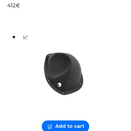
412
€
Add to cart