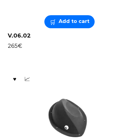
Add to cart
V.06.02
265
€