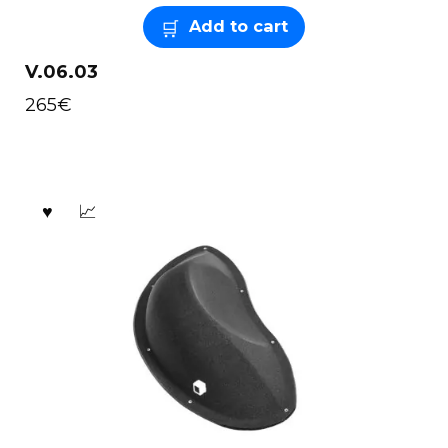
Add to cart
V.06.03
265
€