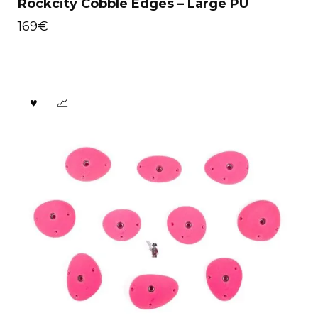
Rockcity Cobble Edges – Large PU
169
€